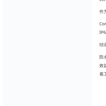
作为
C
I
结
防
效
着