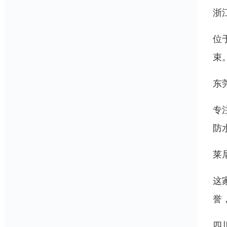
浙
位
束
东
专
防
莱尼
这
誉
四