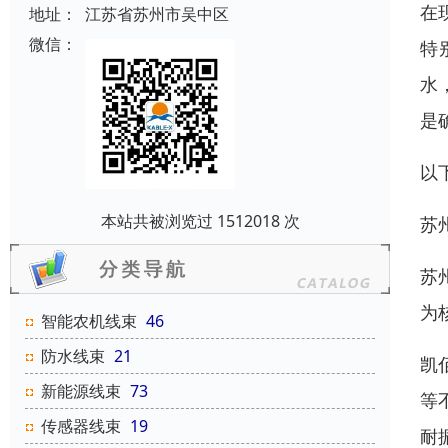
在
地址：
江苏省苏州市吴中区
微信：
特
水
是
以
本站共被浏览过 1512018 次
苏
苏
为
智能农机线束
46
防水线束
21
凯
新能源线束
73
等
传感器线束
19
耐