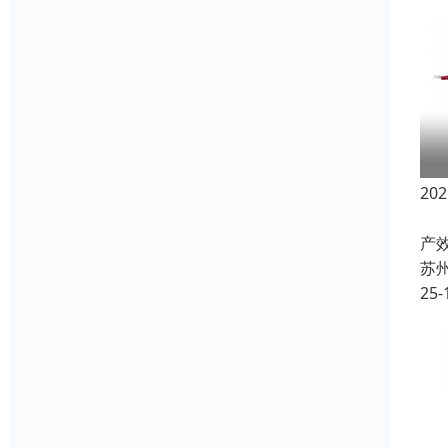
2
在
产
苏
25-