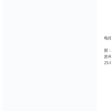
电
名
部：
苏
25-