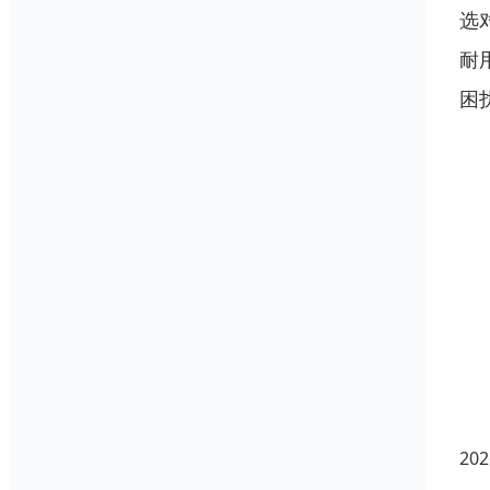
选
耐
困
20
在