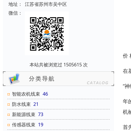
地址：
江苏省苏州市吴中区
微信：
价
本站共被浏览过 1505615 次
在
“
智能农机线束
46
年
防水线束
21
机
新能源线束
73
传感器线束
19
首