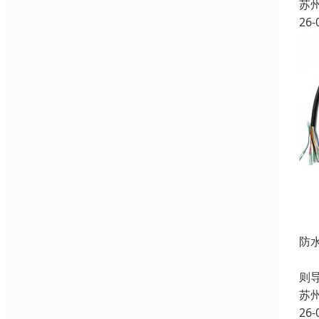
苏
26-
防
在
则
苏
26-