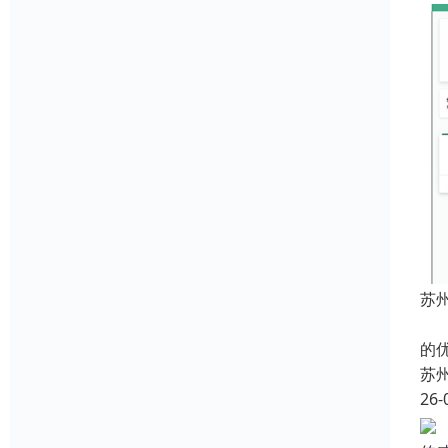
苏州
近
的
苏
26-