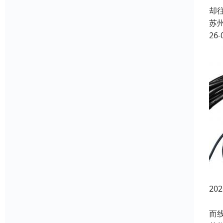
却
苏
26-
20
在
而