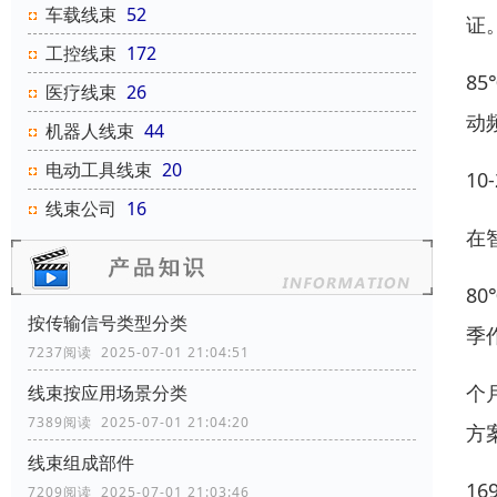
车载线束
52
证
工控线束
172
8
医疗线束
26
动
机器人线束
44
电动工具线束
20
10
线束公司
16
在
8
按传输信号类型分类
季作
7237阅读 2025-07-01 21:04:51
个
线束按应用场景分类
7389阅读 2025-07-01 21:04:20
方案
线束组成部件
16
7209阅读 2025-07-01 21:03:46