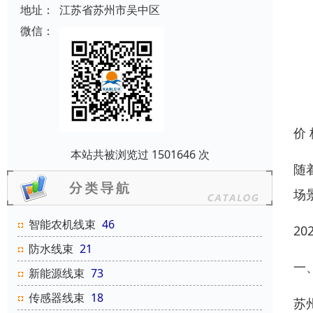
地址：
江苏省苏州市吴中区
微信：
价
本站共被浏览过 1501646 次
随
场
智能农机线束
46
2
防水线束
21
一
新能源线束
73
传感器线束
18
苏