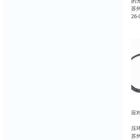
的
苏
26-
应
随
压
苏