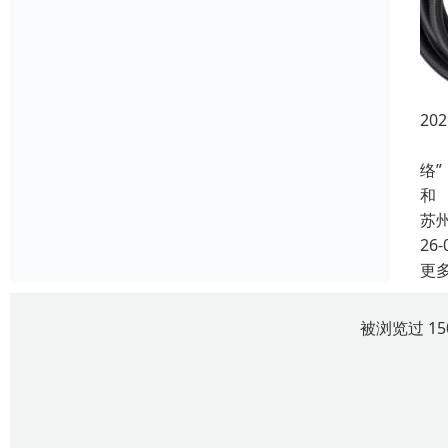
2
随
络
和
苏
26-
更
被浏览过 1