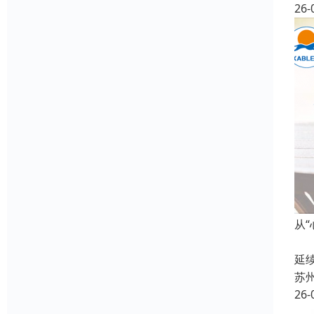
26-
从
在
延
苏
26-