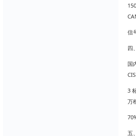
1
CA
信
四
国
CIS
3
万
7
五