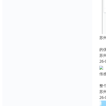
苏州
近
的
苏
26-
传
在
整
苏
26-