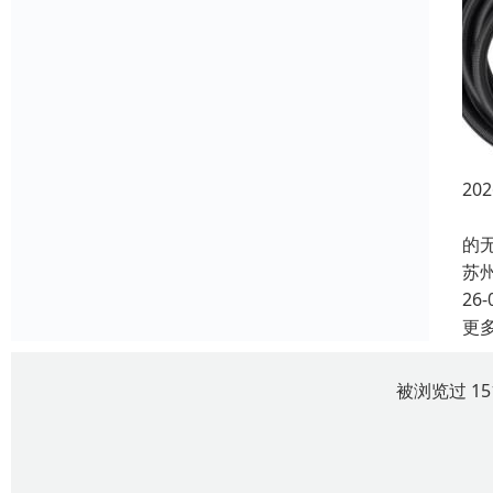
2
在
的
苏
26-
更
被浏览过 1