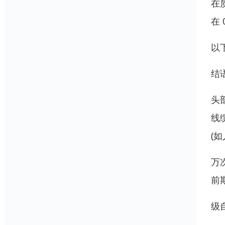
在
在 
以
结
头
线
(
万
前
级