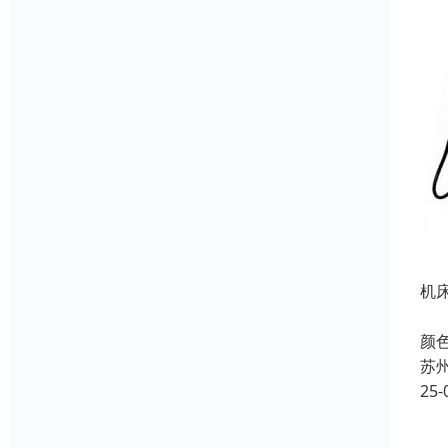
机
名
颜色
苏
25-