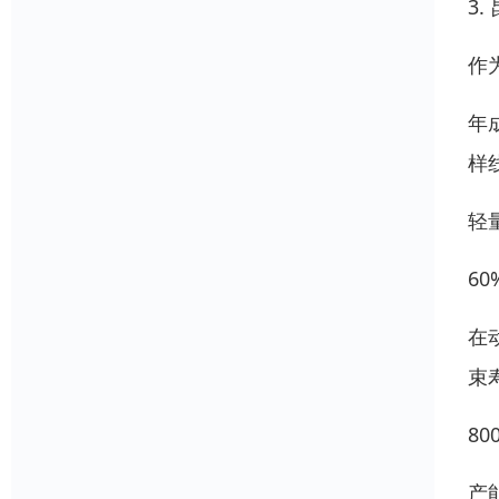
3
作
年
样
轻
6
在
束
8
产