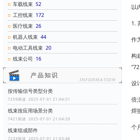
车载线束
52
以
工控线束
172
1
医疗线束
26
机器人线束
44
作
电动工具线束
20
构
线束公司
16
“
设
按传输信号类型分类
倍
7259阅读 2025-07-01 21:04:51
焊
线束按应用场景分类
7421阅读 2025-07-01 21:04:20
个
线束组成部件
7233阅读 2025-07-01 21:03:46