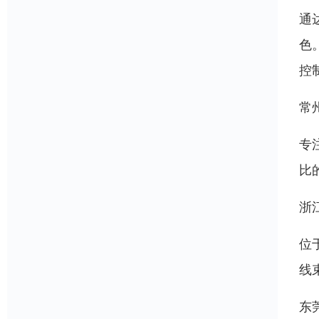
通
色
控
常
专
比
浙
位
线
东