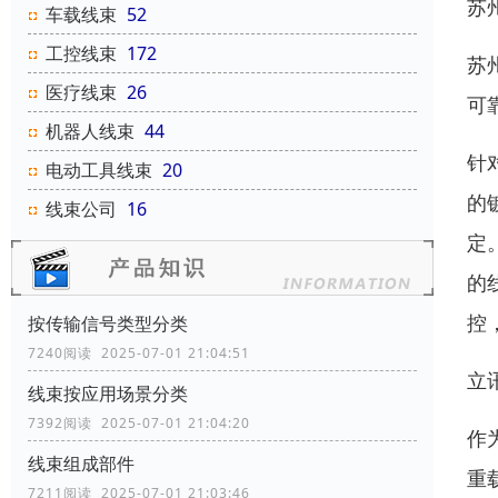
苏
车载线束
52
工控线束
172
苏
医疗线束
26
可
机器人线束
44
针
电动工具线束
20
的
线束公司
16
定
的
控
按传输信号类型分类
7240阅读 2025-07-01 21:04:51
立
线束按应用场景分类
7392阅读 2025-07-01 21:04:20
作
线束组成部件
重
7211阅读 2025-07-01 21:03:46