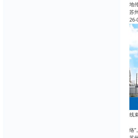
地
苏
26-
线
在
络
苏