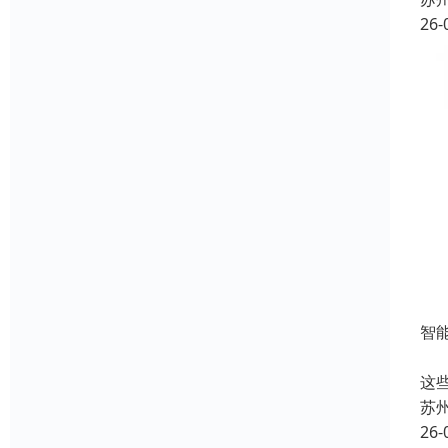
26-
智
随
这
苏
26-