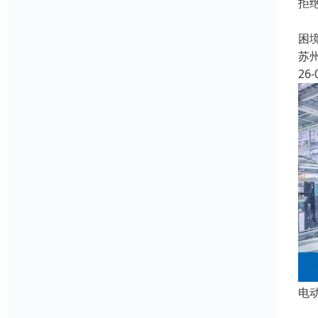
拒
在
困
苏
26-
电
在