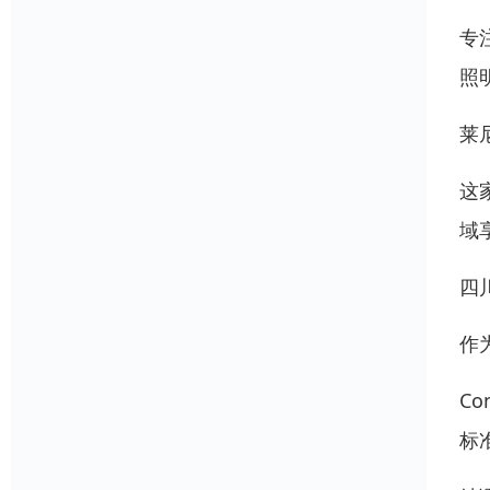
专
照
莱尼
这
域
四
作为
C
标